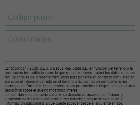
Landcompany 2020, S.L.U. o Decus Real State S.L., en función del terreno o la
promoción inmobiliaria sobre la que muestre interés, tratará los datos que nos
facilite a través del presente formulario para ponerse en contacto con usted en
atención al interés mostrado en el terreno o la promoción inmobiliaria, así
como para informarle de los terrenos o las promociones disponibles en el área
geográfica sobre el que ha mostrado interés.
Le recordamos que puede solicitar su derecho de acceso, rectificación y
supresión de los datos, así como otros derechos, según se explica en la
información adicional a la que puede acceder desde el
siguiente enlace
.
Deseo recibir ofertas y novedades de otras promociones y productos
Landcompany
2020, S.L.U.
Deseo recibir ofertas y novedades de otras promociones y productos
Decus Real