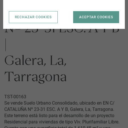
EN C/ CATALUÑA
RECHAZAR COOKIES
ACEPTAR COOKIES
Nº 23-31 ESC. A Y B
|
Galera, La,
Tarragona
TST-00163
Se vende Suelo Urbano Consolidado, ubicado en EN C/
CATALUÑA Nº 23-31 ESC. A Y B, Galera, La, Tarragona.
Este terreno está listo para el desarrollo de un proyecto
Residencial para viviendas de tipo Viv. Plurifamiliar Libre.