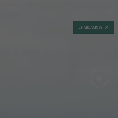
MENU
Servicios
¿HABLAMOS?
Equipo
Todos
Gestión Urbanística
Terrenos
Terrenos
Promoción Inmobiliaria
Viviendas
Noticias
Contacta