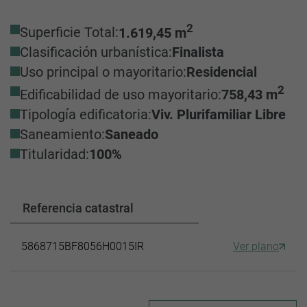
2
Superficie Total:
1.619,45 m
Clasificación urbanística:
Finalista
Uso principal o mayoritario:
Residencial
2
Edificabilidad de uso mayoritario:
758,43 m
Tipología edificatoria:
Viv. Plurifamiliar Libre
Saneamiento:
Saneado
Titularidad:
100%
Referencia catastral
5868715BF8056H0015IR
Ver plano