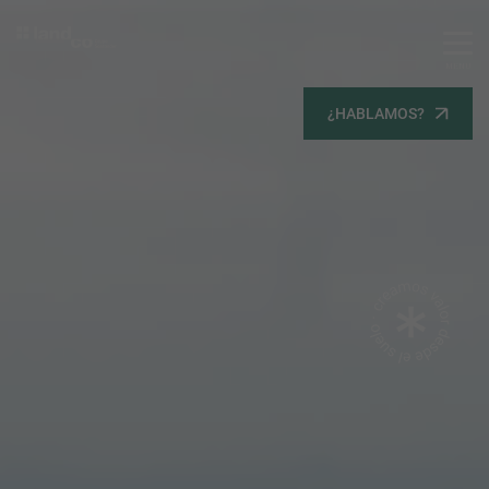
MENU
Servicios
¿HABLAMOS?
Equipo
Todos
Gestión Urbanística
Terrenos
Terrenos
Promoción Inmobiliaria
Viviendas
Noticias
Contacta