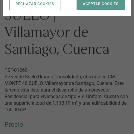
RECHAZAR COOKIES
ACEPTAR COOKIES
SUELO |
Villamayor de
Santiago, Cuenca
TST-01269
Se vende Suelo Urbano Consolidado, ubicado en CM
MONTE 46 SUELO, Villamayor de Santiago, Cuenca. Este
terreno está listo para el desarrollo de un proyecto
Residencial para viviendas de tipo Viv. Unifam. Cuenta con
una superficie total de 1.113,19 m² y una edificabilidad de
160,00 m².
Precio