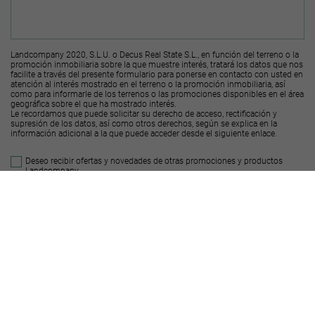
Landcompany 2020, S.L.U. o Decus Real State S.L., en función del terreno o la
promoción inmobiliaria sobre la que muestre interés, tratará los datos que nos
facilite a través del presente formulario para ponerse en contacto con usted en
atención al interés mostrado en el terreno o la promoción inmobiliaria, así
como para informarle de los terrenos o las promociones disponibles en el área
geográfica sobre el que ha mostrado interés.
Le recordamos que puede solicitar su derecho de acceso, rectificación y
supresión de los datos, así como otros derechos, según se explica en la
información adicional a la que puede acceder desde el
siguiente enlace
.
Deseo recibir ofertas y novedades de otras promociones y productos
Landcompany
2020, S.L.U.
Deseo recibir ofertas y novedades de otras promociones y productos
Decus Real
State S.L.
Enviar