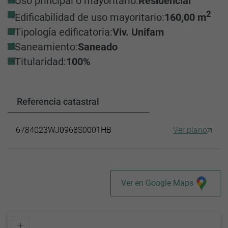
Uso principal o mayoritario:
Residencial
2
Edificabilidad de uso mayoritario:
160,00 m
Tipología edificatoria:
Viv. Unifam
Saneamiento:
Saneado
Titularidad:
100%
Referencia catastral
6784023WJ0968S0001HB
Ver plano
Ver en Google Maps
+