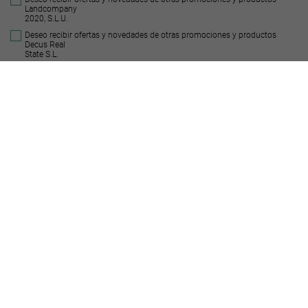
Landcompany
2020, S.L.U.
Deseo recibir ofertas y novedades de otras promociones y productos
Decus Real
State S.L.
Enviar
Suelos similares
URBANO CONSOLIDADO