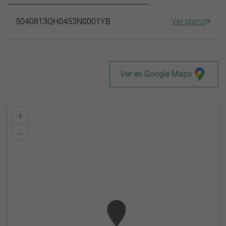
5040813QH0453N0001YB
Ver plano
Ver en Google Maps
+
–