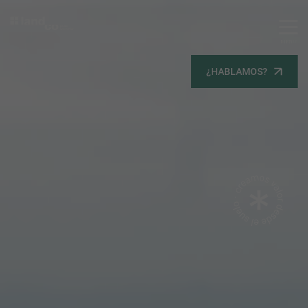
MENU
Servicios
¿HABLAMOS?
Equipo
Todos
Gestión Urbanística
Terrenos
Terrenos
Promoción Inmobiliaria
Viviendas
Noticias
Contacta