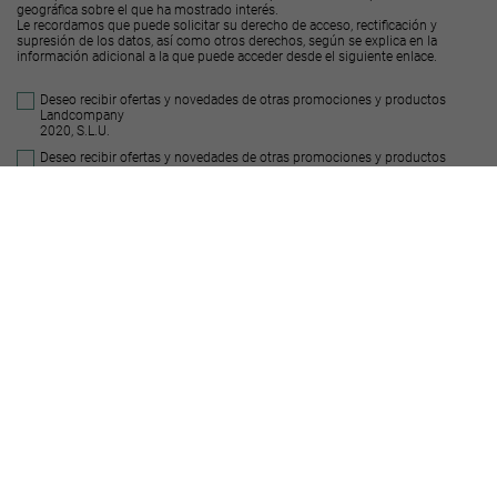
geográfica sobre el que ha mostrado interés.
Le recordamos que puede solicitar su derecho de acceso, rectificación y
supresión de los datos, así como otros derechos, según se explica en la
información adicional a la que puede acceder desde el
siguiente enlace
.
Deseo recibir ofertas y novedades de otras promociones y productos
Landcompany
2020, S.L.U.
Deseo recibir ofertas y novedades de otras promociones y productos
Decus Real
State S.L.
Enviar
Suelos similares