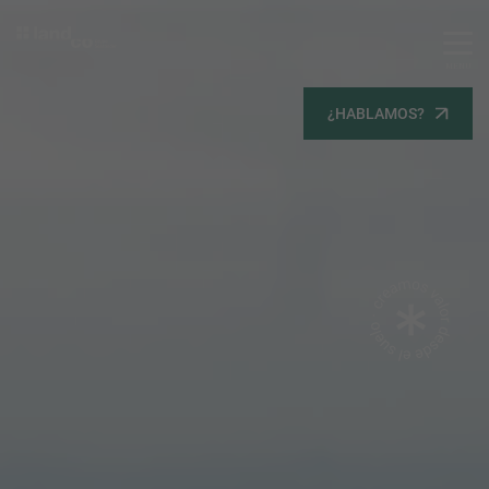
MENU
Servicios
¿HABLAMOS?
Equipo
Todos
Gestión Urbanística
Terrenos
Terrenos
Promoción Inmobiliaria
Viviendas
Noticias
Contacta