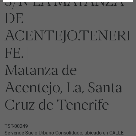
S/N LA MATANZA
DE
ACENTEJO.TENERI
FE. |
Matanza de
Acentejo, La, Santa
Cruz de Tenerife
TST-00249
Se vende Suelo Urbano Consolidado, ubicado en CALLE