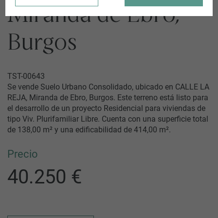
Miranda de Ebro,
Burgos
TST-00643
Se vende Suelo Urbano Consolidado, ubicado en CALLE LA
REJA, Miranda de Ebro, Burgos. Este terreno está listo para
el desarrollo de un proyecto Residencial para viviendas de
tipo Viv. Plurifamiliar Libre. Cuenta con una superficie total
de 138,00 m² y una edificabilidad de 414,00 m².
Precio
40.250 €