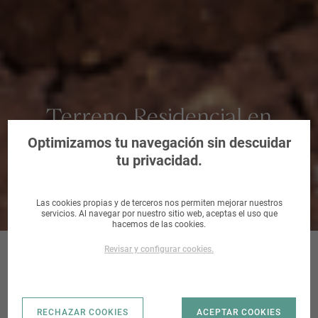
Terreno Residencial en
Miranda de Ebro, Burgos
Optimizamos tu navegación sin descuidar
tu privacidad.
Las cookies propias y de terceros nos permiten mejorar nuestros
servicios. Al navegar por nuestro sitio web, aceptas el uso que
hacemos de las cookies.
Revisar y configurar cookies.
CALLE LA REJA |
RECHAZAR COOKIES
ACEPTAR COOKIES