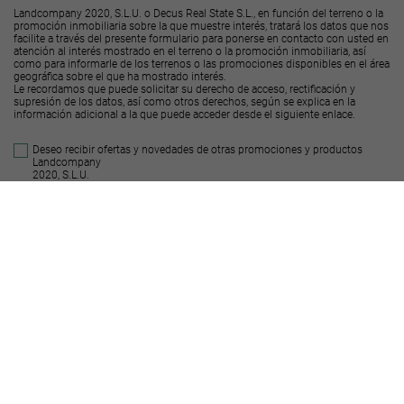
Landcompany 2020, S.L.U. o Decus Real State S.L., en función del terreno o la
promoción inmobiliaria sobre la que muestre interés, tratará los datos que nos
facilite a través del presente formulario para ponerse en contacto con usted en
atención al interés mostrado en el terreno o la promoción inmobiliaria, así
como para informarle de los terrenos o las promociones disponibles en el área
geográfica sobre el que ha mostrado interés.
Le recordamos que puede solicitar su derecho de acceso, rectificación y
supresión de los datos, así como otros derechos, según se explica en la
información adicional a la que puede acceder desde el
siguiente enlace
.
Deseo recibir ofertas y novedades de otras promociones y productos
Landcompany
2020, S.L.U.
Deseo recibir ofertas y novedades de otras promociones y productos
Decus Real
State S.L.
Enviar