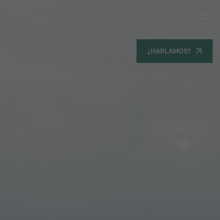
MENU
Servicios
¿HABLAMOS?
Equipo
Todos
Gestión Urbanística
Terrenos
Terrenos
Promoción Inmobiliaria
Viviendas
Noticias
Contacta