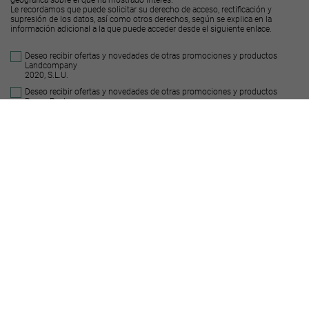
Le recordamos que puede solicitar su derecho de acceso, rectificación y
supresión de los datos, así como otros derechos, según se explica en la
información adicional a la que puede acceder desde el
siguiente enlace
.
Deseo recibir ofertas y novedades de otras promociones y productos
Landcompany
2020, S.L.U.
Deseo recibir ofertas y novedades de otras promociones y productos
Decus Real
State S.L.
Enviar
Suelos similares