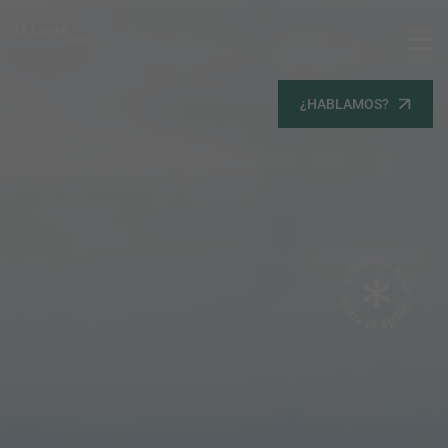
MENU
Servicios
¿HABLAMOS?
Equipo
Todos
Gestión Urbanística
Terrenos
Terrenos
Promoción Inmobiliaria
Viviendas
Noticias
Contacta