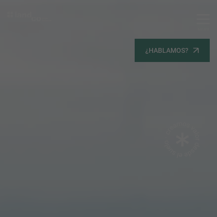
MENU
Servicios
¿HABLAMOS?
Equipo
Todos
Gestión Urbanística
Terrenos
Terrenos
Promoción Inmobiliaria
Viviendas
Noticias
Contacta