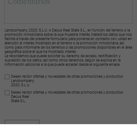
Landcompany 2020, S.L.U. o Decus Real State S.L., en función del terreno o la
promoción inmobiliaria sobre la que muestre interés, tratará los datos que nos
facilite a través del presente formulario para ponerse en contacto con usted en
atención al interés mostrado en el terreno o la promoción inmobiliaria, así
como para informarle de los terrenos o las promociones disponibles en el área
geográfica sobre el que ha mostrado interés.
Le recordamos que puede solicitar su derecho de acceso, rectificación y
supresión de los datos, así como otros derechos, según se explica en la
información adicional a la que puede acceder desde el
siguiente enlace
.
Deseo recibir ofertas y novedades de otras promociones y productos
Landcompany
2020, S.L.U.
Deseo recibir ofertas y novedades de otras promociones y productos
Decus Real
State S.L.
Enviar