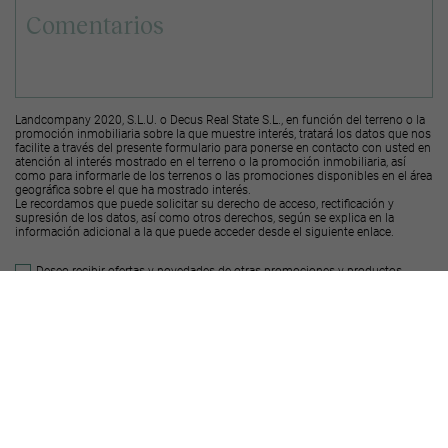
Landcompany 2020, S.L.U. o Decus Real State S.L., en función del terreno o la
promoción inmobiliaria sobre la que muestre interés, tratará los datos que nos
facilite a través del presente formulario para ponerse en contacto con usted en
atención al interés mostrado en el terreno o la promoción inmobiliaria, así
como para informarle de los terrenos o las promociones disponibles en el área
geográfica sobre el que ha mostrado interés.
Le recordamos que puede solicitar su derecho de acceso, rectificación y
supresión de los datos, así como otros derechos, según se explica en la
información adicional a la que puede acceder desde el
siguiente enlace
.
Deseo recibir ofertas y novedades de otras promociones y productos
Landcompany
2020, S.L.U.
Deseo recibir ofertas y novedades de otras promociones y productos
Decus Real
State S.L.
Enviar