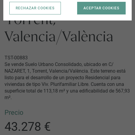
C/ NAZARET, 1 |
RECHAZAR COOKIES
ACEPTAR COOKIES
Torrent,
Valencia/València
TST-00883
Se vende Suelo Urbano Consolidado, ubicado en C/
NAZARET, 1, Torrent, Valencia/València. Este terreno está
listo para el desarrollo de un proyecto Residencial para
viviendas de tipo Viv. Plurifamiliar Libre. Cuenta con una
superficie total de 113,18 m² y una edificabilidad de 567,93
m².
Precio
43.278 €