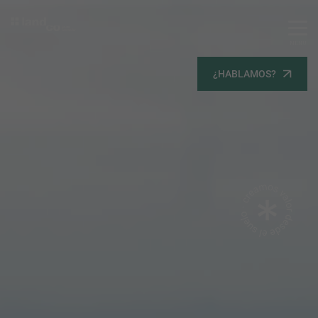
MENU
Servicios
¿HABLAMOS?
Equipo
Todos
Gestión Urbanística
Terrenos
Terrenos
Promoción Inmobiliaria
Viviendas
Noticias
Contacta