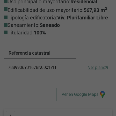
Uso principal o mayoritario:
Residencial
2
Edificabilidad de uso mayoritario:
567,93 m
Tipología edificatoria:
Viv. Plurifamiliar Libre
Saneamiento:
Saneado
Titularidad:
100%
Referencia catastral
7889906YJ1678N0001YH
Ver plano
Ver en Google Maps
+