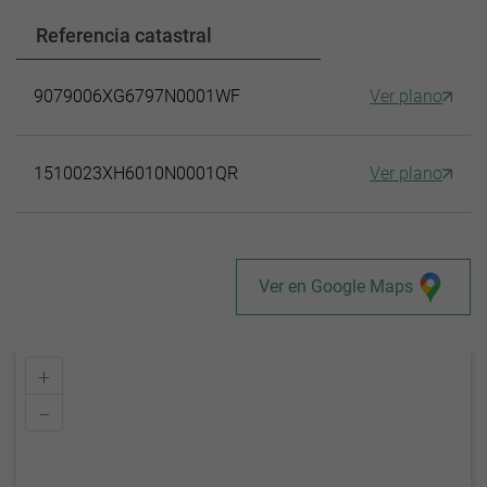
Referencia catastral
9079006XG6797N0001WF
Ver plano
1510023XH6010N0001QR
Ver plano
Ver en Google Maps
+
–