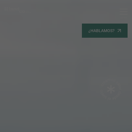
MENU
Servicios
¿HABLAMOS?
Equipo
Todos
Gestión Urbanística
Terrenos
Terrenos
Promoción Inmobiliaria
Viviendas
Noticias
Contacta