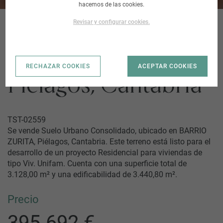
hacemos de las cookies.
Revisar y configurar cookies.
BARRIO ZURITA |
RECHAZAR COOKIES
ACEPTAR COOKIES
Piélagos, Cantabria
TST-02559
Se vende Suelo Urbano Consolidado, ubicado en BARRIO
ZURITA, Piélagos, Cantabria. Este terreno está listo para el
desarrollo de un proyecto Residencial para viviendas de
tipo Viv. Unifam. Cuenta con una superficie total de
3.128,00 m² y una edificabilidad de 3.440,80 m².
Precio
395.692 €