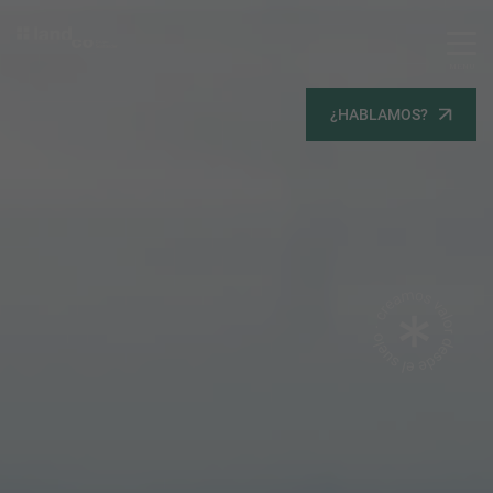
MENU
Servicios
¿HABLAMOS?
Equipo
Todos
Gestión Urbanística
Terrenos
Terrenos
Promoción Inmobiliaria
Viviendas
Noticias
Contacta