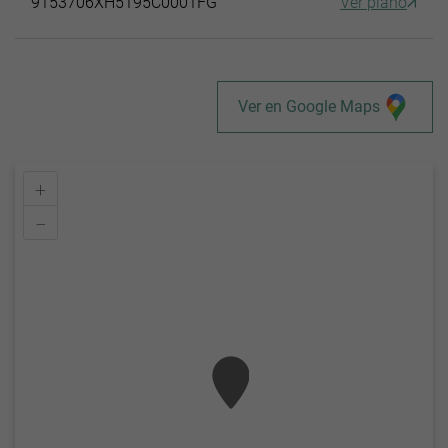
9153706XH5195C0001FG
Ver plano
Ver en Google Maps
+
–