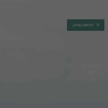
MENU
Servicios
¿HABLAMOS?
Equipo
Todos
Gestión Urbanística
Terrenos
Terrenos
Promoción Inmobiliaria
Viviendas
Noticias
Contacta