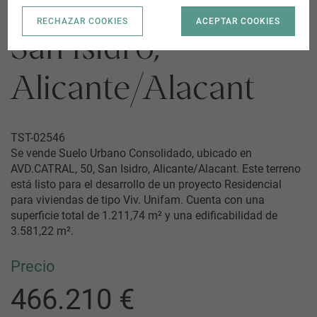
AVD.CATRAL, 50 |
RECHAZAR COOKIES
ACEPTAR COOKIES
San Isidro,
Alicante/Alacant
TST-02546
Se vende Suelo Urbano Consolidado, ubicado en
AVD.CATRAL, 50, San Isidro, Alicante/Alacant. Este terreno
está listo para el desarrollo de un proyecto Residencial
para viviendas de tipo Viv. Unifam. Cuenta con una
superficie total de 1.211,74 m² y una edificabilidad de
3.581,22 m².
Precio
466.210 €