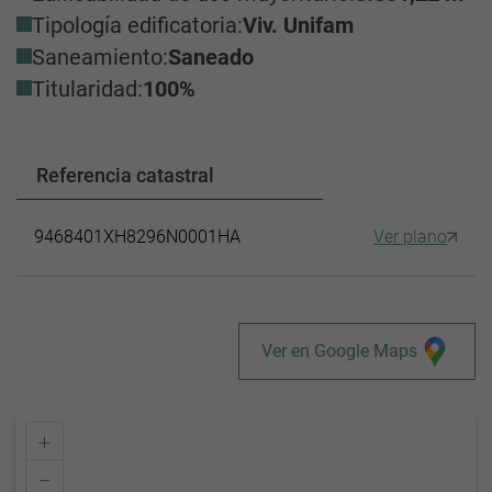
Tipología edificatoria:
Viv. Unifam
Saneamiento:
Saneado
Titularidad:
100%
Referencia catastral
9468401XH8296N0001HA
Ver plano
Ver en Google Maps
+
–