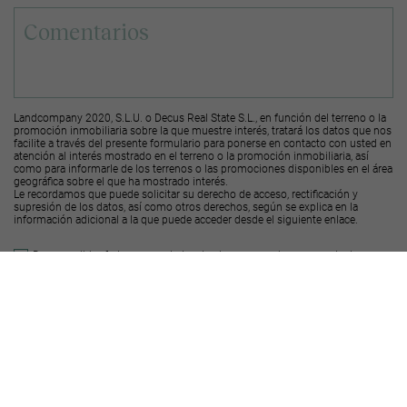
Landcompany 2020, S.L.U. o Decus Real State S.L., en función del terreno o la
promoción inmobiliaria sobre la que muestre interés, tratará los datos que nos
facilite a través del presente formulario para ponerse en contacto con usted en
atención al interés mostrado en el terreno o la promoción inmobiliaria, así
como para informarle de los terrenos o las promociones disponibles en el área
geográfica sobre el que ha mostrado interés.
Le recordamos que puede solicitar su derecho de acceso, rectificación y
supresión de los datos, así como otros derechos, según se explica en la
información adicional a la que puede acceder desde el
siguiente enlace
.
Deseo recibir ofertas y novedades de otras promociones y productos
Landcompany
2020, S.L.U.
Deseo recibir ofertas y novedades de otras promociones y productos
Decus Real
State S.L.