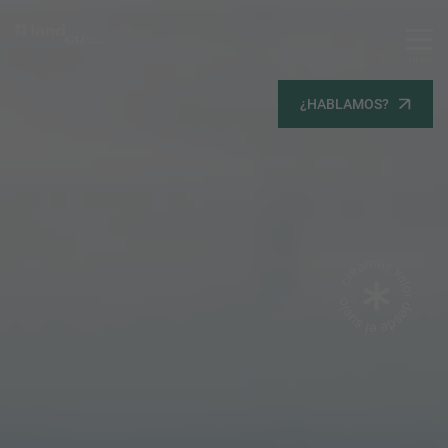
MENU
Servicios
¿HABLAMOS?
Equipo
Todos
Gestión Urbanística
Terrenos
Terrenos
Promoción Inmobiliaria
Viviendas
Noticias
Contacta