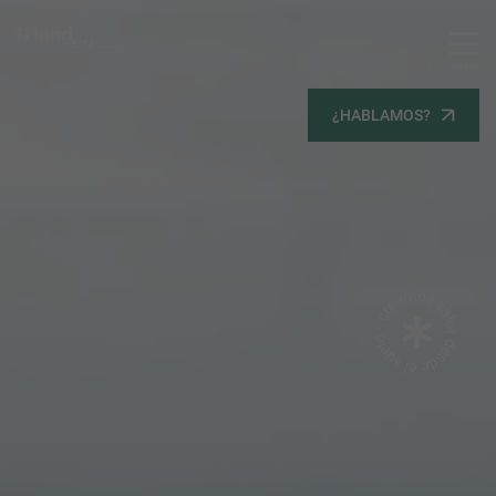
MENU
Servicios
¿HABLAMOS?
Equipo
Todos
Gestión Urbanística
Terrenos
Terrenos
Promoción Inmobiliaria
Viviendas
Noticias
Contacta