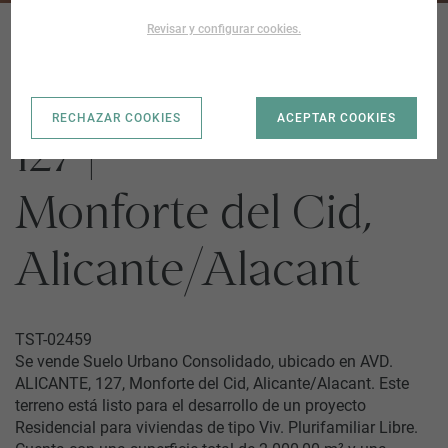
Revisar y configurar cookies.
AVD. ALICANTE,
RECHAZAR COOKIES
ACEPTAR COOKIES
127 |
Monforte del Cid,
Alicante/Alacant
TST-02459
Se vende Suelo Urbano Consolidado, ubicado en AVD.
ALICANTE, 127, Monforte del Cid, Alicante/Alacant. Este
terreno está listo para el desarrollo de un proyecto
Residencial para viviendas de tipo Viv. Plurifamiliar Libre.