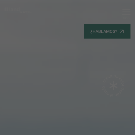
MENU
Servicios
¿HABLAMOS?
Equipo
Todos
Gestión Urbanística
Terrenos
Terrenos
Promoción Inmobiliaria
Viviendas
Noticias
Contacta