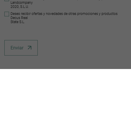
Landcompany
2020, S.L.U.
Deseo recibir ofertas y novedades de otras promociones y productos
Decus Real
State S.L.
Enviar
Suelos similares
URBANO CONSOLIDADO