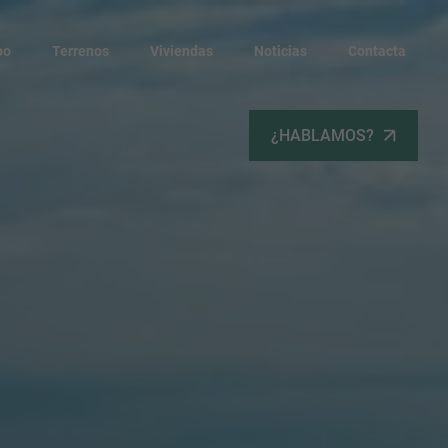
po
Terrenos
Viviendas
Noticias
Contacta
¿HABLAMOS?