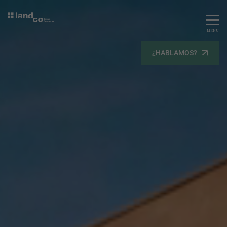
MENU
Servicios
¿HABLAMOS?
Equipo
Todos
Gestión Urbanística
Terrenos
Terrenos
Promoción Inmobiliaria
Viviendas
Noticias
Contacta