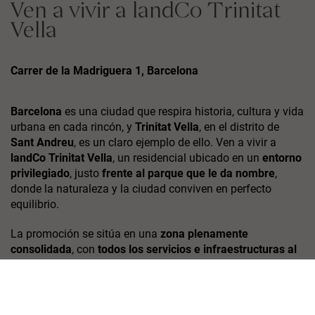
Ven a vivir a landCo Trinitat
Vella
Carrer de la Madriguera 1, Barcelona
Barcelona
es una ciudad que respira historia, cultura y vida
urbana en cada rincón, y
Trinitat Vella
, en el distrito de
Sant Andreu
, es un claro ejemplo de ello. Ven a vivir a
landCo Trinitat Vella
, un residencial ubicado en un
entorno
privilegiado
, justo
frente al parque que le da nombre
,
donde la naturaleza y la ciudad conviven en perfecto
equilibrio.
La promoción se sitúa en una
zona plenamente
consolidada
, con
todos los servicios e infraestructuras al
alcance
: comercios y supermercados, restaurantes, centros
educativos, zonas verdes e instalaciones deportivas,
pensados para facilitar el día a día y disfrutar de una vida
cómoda y completa.