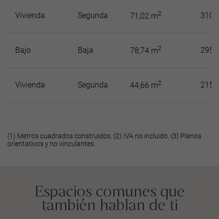
2
Vivienda
Segunda
310.
71,02 m
2
Bajo
Baja
295.
78,74 m
2
Vivienda
Segunda
215.
44,66 m
(1) Metros cuadrados construidos. (2) IVA no incluido. (3) Planos
orientativos y no vinculantes.
Espacios comunes que
también hablan de ti