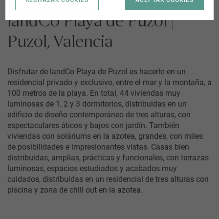
RECHAZAR COOKIES
ACEPTAR COOKIES
landCo Playa de Puzol |
Puzol, Valencia
Disfrutar de landCo Playa de Puzol es hacerlo en un
residencial privado y exclusivo, entre el mar y la montaña, a
100 metros de la playa. En total, 44 viviendas muy
luminosas de 1, 2 y 3 dormitorios, distribuidas en un
edificio de diseño contemporáneo de tres alturas, con
espectaculares áticos y bajos con jardín. También
viviendas con soláriums en la azotea, grandes, con miles
de posibilidades e impresionantes vistas. Casas bien
distribuidas, amplias, prácticas y funcionales, con terrazas
luminosas, espacios estudiados y acabados muy
cuidados, distribuidas en un residencial de tres alturas con
piscina y zona de chill out en la azotea.