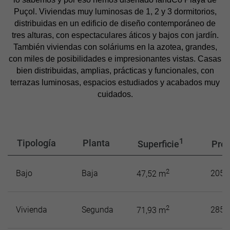
Puçol. Viviendas muy luminosas de 1, 2 y 3 dormitorios,
distribuidas en un edificio de diseño contemporáneo de
tres alturas, con espectaculares áticos y bajos con jardín.
También viviendas con soláriums en la azotea, grandes,
con miles de posibilidades e impresionantes vistas. Casas
bien distribuidas, amplias, prácticas y funcionales, con
terrazas luminosas, espacios estudiados y acabados muy
cuidados.
1
Tipología
Planta
Superficie
Prec
2
Bajo
Baja
205.
47,52 m
2
Vivienda
Segunda
285.
71,93 m