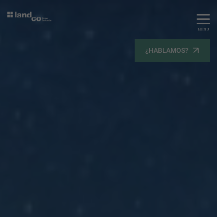
MENU
Servicios
¿HABLAMOS?
Equipo
Todos
Gestión Urbanística
Terrenos
Terrenos
Promoción Inmobiliaria
Viviendas
Noticias
Contacta