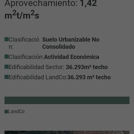
Aprovechamiento:
1,42
2
2
m
t/m
s
Clasificació
Suelo Urbanizable No
n:
Consolidado
Clasificación:
Actividad Económica
Edificabilidad Sector:
36.293
m² techo
Edificabilidad LandCo:
36.293 m² techo
LandCo