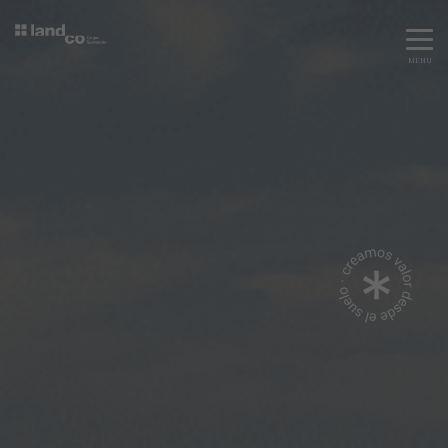
MENU
Servicios
Equipo
Todos
Gestión Urbanística
Terrenos
Terrenos
Promoción Inmobiliaria
Viviendas
Noticias
Contacta