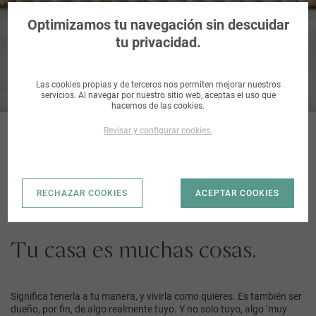
Casas con sentido
Optimizamos tu navegación sin descuidar
tu privacidad.
Las cookies propias y de terceros nos permiten mejorar nuestros
servicios. Al navegar por nuestro sitio web, aceptas el uso que
hacemos de las cookies.
Revisar y configurar cookies.
Promociones
Casas con sentido
Tu casa, tus normas
RECHAZAR COOKIES
ACEPTAR COOKIES
Tu casa es muchas cosas.
Significa tenerla a tu manera, y vivirla como quieres. Es también ser
dueño, por fin, de algo realmente tuyo. Y no solo tuyo, algo ‘muy