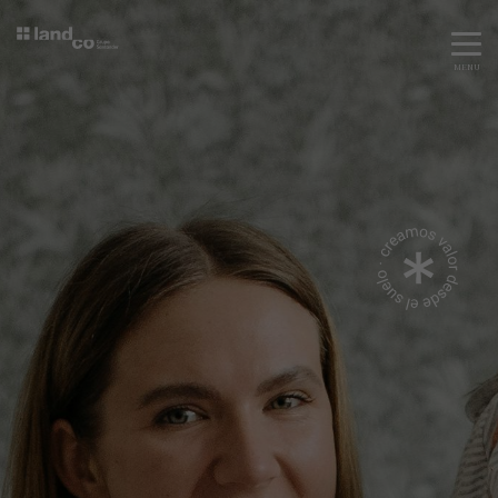
MENU
Servicios
Equipo
Todos
Gestión Urbanística
Terrenos
Terrenos
Promoción Inmobiliaria
Viviendas
Noticias
Contacta